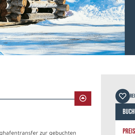
Lapl
RE
Buch
PREI
lughafentransfer zur gebuchten