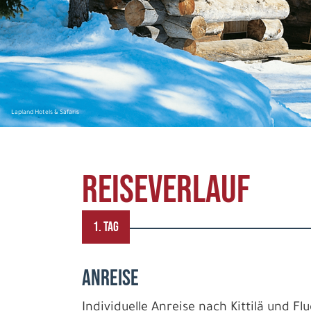
Lapland Hotels & Safaris
REISEVERLAUF
1. TAG
ANREISE
Individuelle Anreise nach Kittilä und F