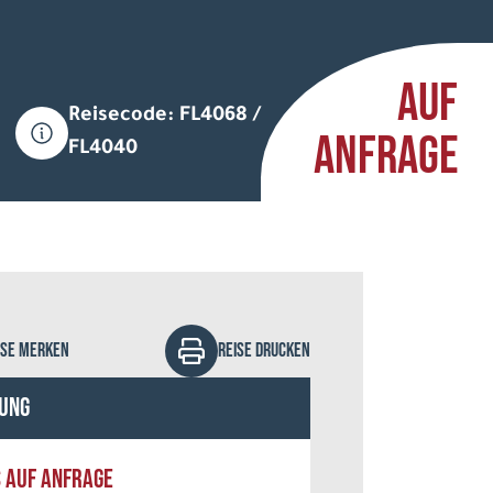
AUF
Reisecode: FL4068 /
ANFRAGE
FL4040
and Hotels & Safaris
ISE MERKEN
REISE DRUCKEN
ung
S AUF ANFRAGE