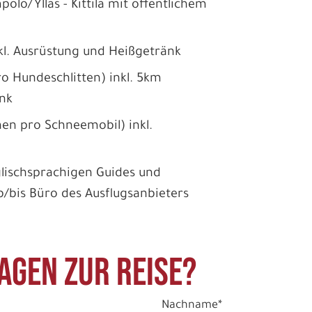
polo/Ylläs - Kittilä mit öffentlichem
l. Ausrüstung und Heißgetränk
ro Hundeschlitten) inkl. 5km
nk
nen pro Schneemobil) inkl.
englischsprachigen Guides und
/bis Büro des Ausflugsanbieters
agen zur Reise?
Nachname*