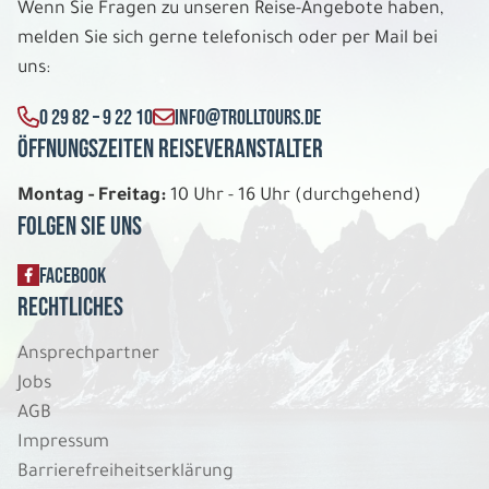
Wenn Sie Fragen zu unseren Reise-Angebote haben,
melden Sie sich gerne telefonisch oder per Mail bei
6 Tage
uns:
0 29 82 – 9 22 10
INFO@TROLLTOURS.DE
Di. 01.12. - So. 06.12.2026
Öffnungszeiten Reiseveranstalter
Schneeabenteuer in Ylläs Lapland Hotel
Äkäshotelli
Montag - Freitag:
10 Uhr - 16 Uhr (durchgehend)
Apartment 2 Schlafzimmer für 4 Personen
Folgen Sie uns
Belegung: 4
1.309 €
P.P. AB
FACEBOOK
Rechtliches
REISE VERBINDLICH ANFRAGEN
Ansprechpartner
Jobs
AGB
6 Tage
Impressum
Barrierefreiheitserklärung
Di. 01.12. - So. 06.12.2026