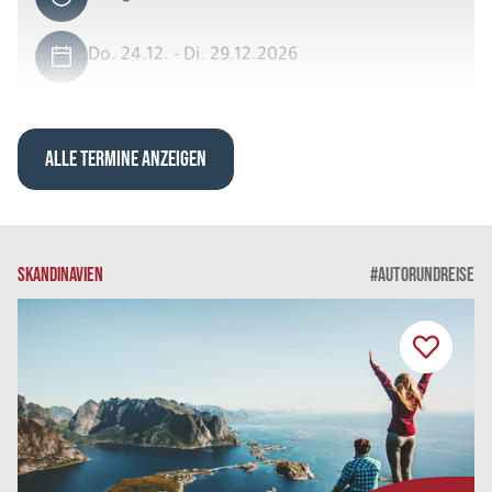
Do. 24.12. - Di. 29.12.2026
Kurzreise Polarlicht am Lyngenfjord
Einzelzimmer Standard DU/WC
Belegung: 1
ALLE TERMINE ANZEIGEN
4.339 €
P.P. AB
REISE VERBINDLICH ANFRAGEN
SKANDINAVIEN
#AUTORUNDREISE
6 Tage
Do. 31.12. - Di. 05.01.2027
Kurzreise Polarlicht am Lyngenfjord
Doppelzimmer Standard DU/WC
Belegung: 2