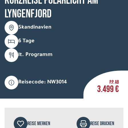
Kurzreise Polarlicht am
Lyngenfjord
Skandinavien
6 Tage
lt. Programm
P.P. AB
Reisecode: NW3014
3.499 €
REISE MERKEN
REISE DRUCKEN