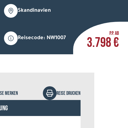
Skandinavien
P.P. AB
3.798 €
Reisecode: NW1007
ac - Fotolia
ISE MERKEN
REISE DRUCKEN
ung