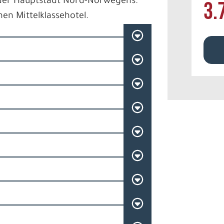
 der Hauptstadt Nord-Norwegens.
3.
en Mittelklassehotel.