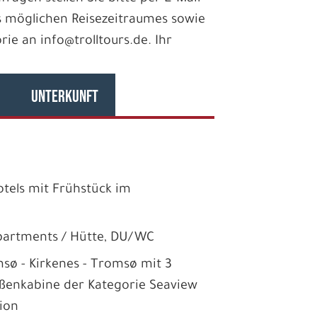
 möglichen Reisezeitraumes sowie
e an info@trolltours.de. Ihr
UNTERKUNFT
otels mit Frühstück im
partments / Hütte, DU/WC
msø - Kirkenes - Tromsø mit 3
ßenkabine der Kategorie Seaview
sion