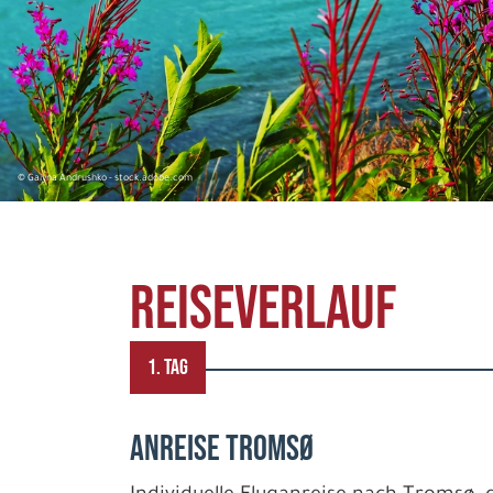
© Galyna Andrushko - stock.adobe.com
REISEVERLAUF
1. TAG
Anreise Tromsø