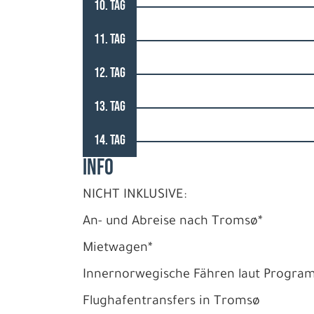
10. TAG
11. TAG
12. TAG
13. TAG
14. TAG
INFO
NICHT INKLUSIVE:
An- und Abreise nach Tromsø*
Mietwagen*
Innernorwegische Fähren laut Progr
Flughafentransfers in Tromsø