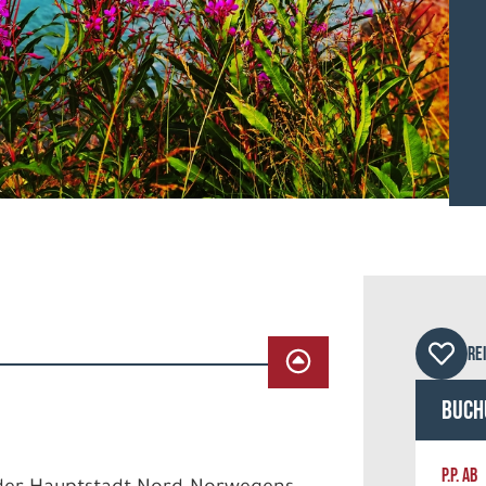
© pm
RE
Buch
P.P. AB