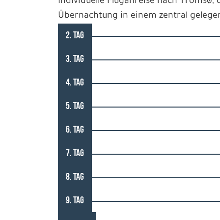
Individuelle Fluganreise nach Tromsø,
Übernachtung in einem zentral gelegen
2. TAG
3. TAG
4. TAG
5. TAG
6. TAG
7. TAG
8. TAG
9. TAG