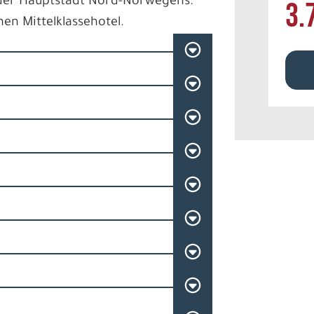
 der Hauptstadt Nord-Norwegens.
3.
en Mittelklassehotel.