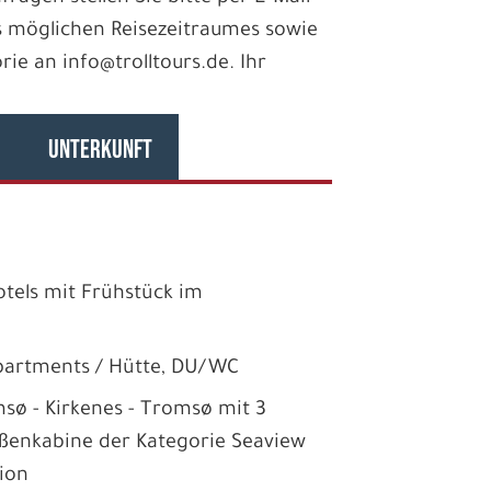
 möglichen Reisezeitraumes sowie
e an info@trolltours.de. Ihr
UNTERKUNFT
otels mit Frühstück im
partments / Hütte, DU/WC
msø - Kirkenes - Tromsø mit 3
ßenkabine der Kategorie Seaview
sion