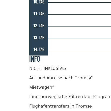
10. TAG
11. TAG
12. TAG
13. TAG
14. TAG
INFO
NICHT INKLUSIVE:
An- und Abreise nach Tromsø*
Mietwagen*
Innernorwegische Fähren laut Progr
Flughafentransfers in Tromsø