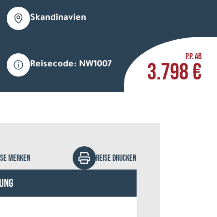
Skandinavien
P.P. AB
3.798 €
Reisecode: NW1007
ac - Fotolia
ISE MERKEN
REISE DRUCKEN
ung