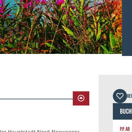
© pm
RE
Buch
P.P. AB