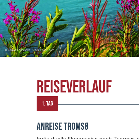
© Galyna Andrushko - stock.adobe.com
REISEVERLAUF
1. TAG
Anreise Tromsø