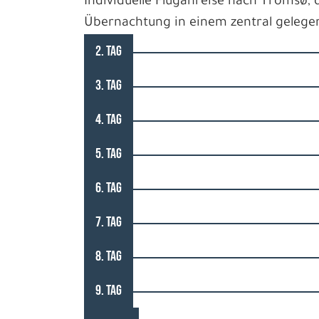
Individuelle Fluganreise nach Tromsø,
Übernachtung in einem zentral gelegen
2. TAG
3. TAG
4. TAG
5. TAG
6. TAG
7. TAG
8. TAG
9. TAG