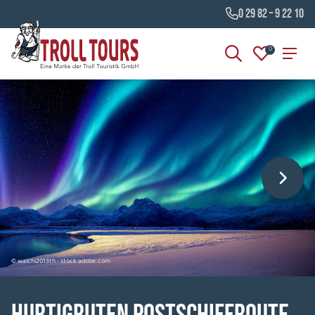
0 29 82 – 9 22 10
0
© waichi2013th - stock.adobe.com