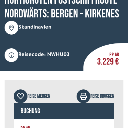
HURTIGRUTEN Postschiffroute
nordwärts: Bergen – Kirkenes
Skandinavien
P.P. AB
Reisecode: NWHU03
3.229 €
REISE MERKEN
REISE DRUCKEN
Buchung