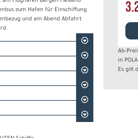
t am Flughafen Bergen Flesland
3.
enbus zum Hafen für Einschiffung
nenbezug und am Abend Abfahrt
ord.
Ab-Prei
in POLA
Es gilt 