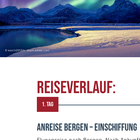
© waichi2013th - stock.adobe.com
REISEVERLAUF:
1. TAG
Anreise Bergen – Einschiffung