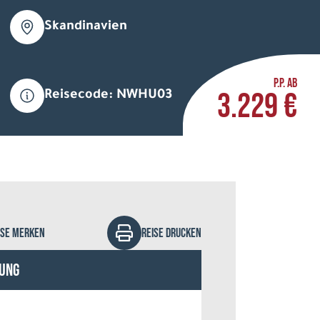
Skandinavien
P.P. AB
3.229 €
Reisecode: NWHU03
yWorld - stock.adobe.com
ISE MERKEN
REISE DRUCKEN
ung