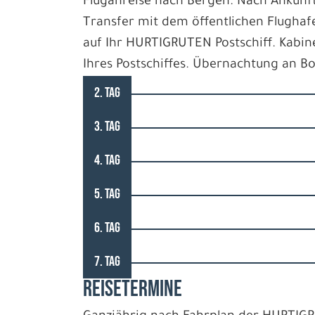
Fluganreise nach Bergen. Nach Ankunf
Transfer mit dem öffentlichen Flughaf
auf Ihr HURTIGRUTEN Postschiff. Kabi
Ihres Postschiffes. Übernachtung an B
2. TAG
3. TAG
4. TAG
5. TAG
6. TAG
7. TAG
REISETERMINE