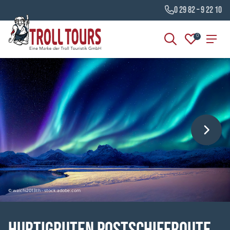
0 29 82 – 9 22 10
0
© waichi2013th - stock.adobe.com