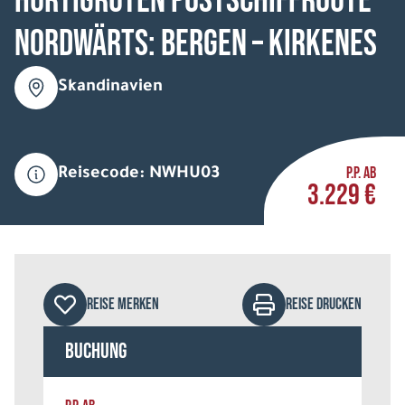
HURTIGRUTEN Postschiffroute
nordwärts: Bergen – Kirkenes
Skandinavien
P.P. AB
Reisecode: NWHU03
3.229 €
REISE MERKEN
REISE DRUCKEN
Buchung