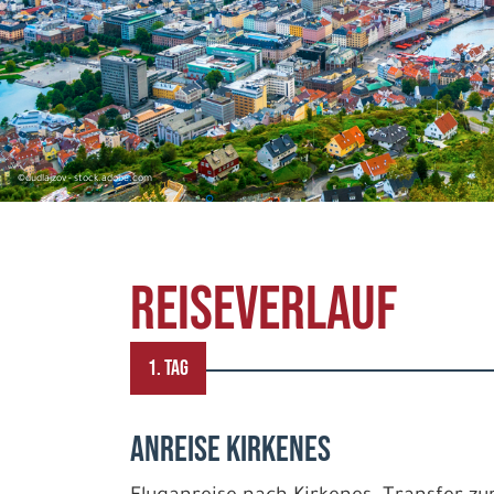
©dudlajzov - stock.adobe.com
REISEVERLAUF
1. TAG
Anreise Kirkenes