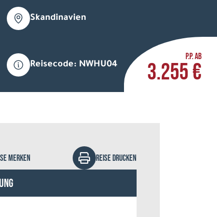
Skandinavien
P.P. AB
3.255 €
Reisecode: NWHU04
natur - stock.adobe.com
ISE MERKEN
REISE DRUCKEN
ung