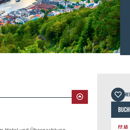
©ole
RE
Buch
P.P. AB