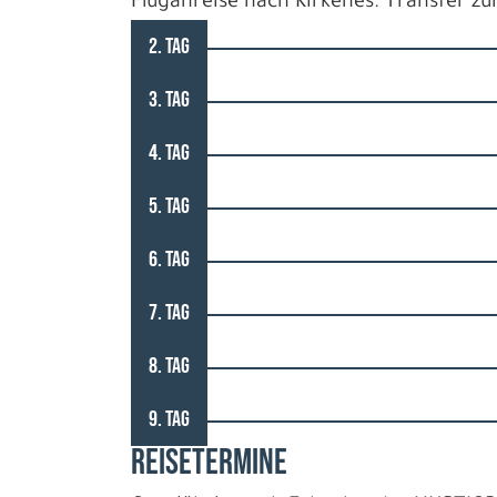
Fluganreise nach Kirkenes. Transfer z
2. TAG
3. TAG
4. TAG
5. TAG
6. TAG
7. TAG
8. TAG
9. TAG
REISETERMINE