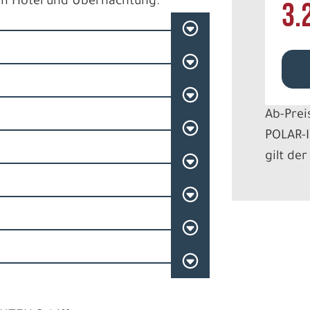
um Hotel und Übernachtung.
3.
Ab-Prei
POLAR-I
gilt der