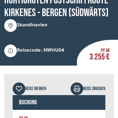
HURTIGRUTEN Postschiffroute
Kirkenes - Bergen (südwärts)
Skandinavien
P.P. AB
Reisecode: NWHU04
3.255 €
REISE MERKEN
REISE DRUCKEN
Buchung