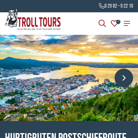
0 29 82 – 9 22 10
0
©dudlajzov - stock.adobe.com