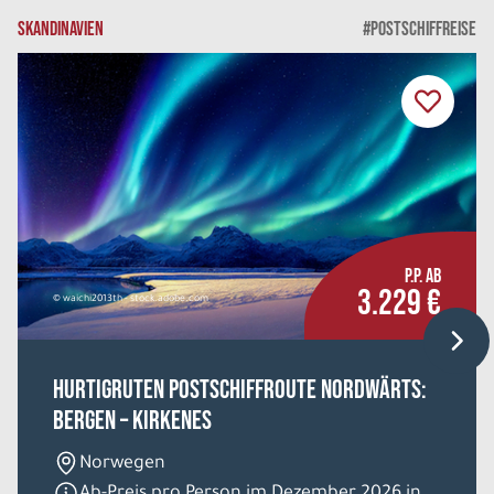
SKANDINAVIEN
#POSTSCHIFFREISE
P.P. AB
3.229 €
© waichi2013th - stock.adobe.com
HURTIGRUTEN Postschiffroute nordwärts:
Bergen – Kirkenes
Norwegen
Ab-Preis pro Person im Dezember 2026 in