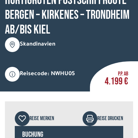
HURTIGRUTEN Postschiffroute
Bergen – Kirkenes – Trondheim
ab/bis Kiel
Skandinavien
P.P. AB
Reisecode: NWHU05
4.199 €
REISE MERKEN
REISE DRUCKEN
Buchung