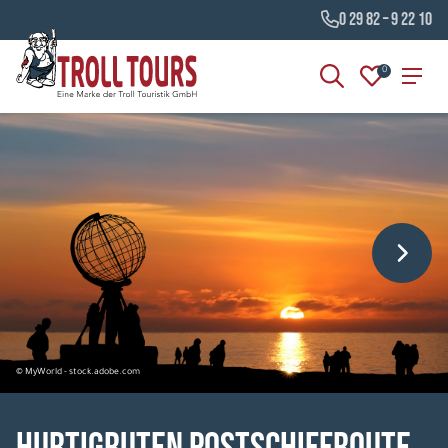
0 29 82 – 9 22 10
0
© MyWorld - stock.adobe.com