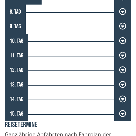
8. TAG
9. TAG
10. TAG
11. TAG
12. TAG
13. TAG
14. TAG
15. TAG
REISETERMINE
Ganzjährige Abfahrten nach Fahrplan der