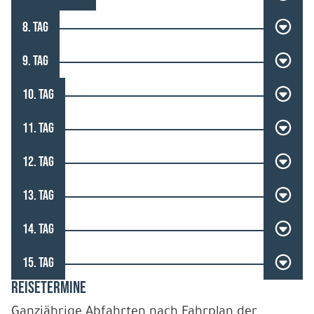
8. TAG
9. TAG
10. TAG
11. TAG
12. TAG
13. TAG
14. TAG
15. TAG
REISETERMINE
Ganzjährige Abfahrten nach Fahrplan der