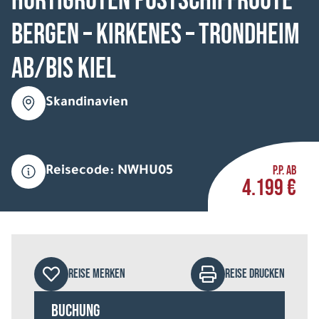
HURTIGRUTEN Postschiffroute
Bergen – Kirkenes – Trondheim
ab/bis Kiel
Skandinavien
P.P. AB
Reisecode: NWHU05
4.199 €
REISE MERKEN
REISE DRUCKEN
Buchung