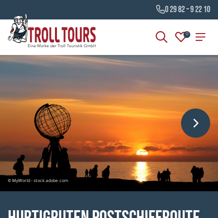
0 29 82 – 9 22 10
0
© MyWorld - stock.adobe.com