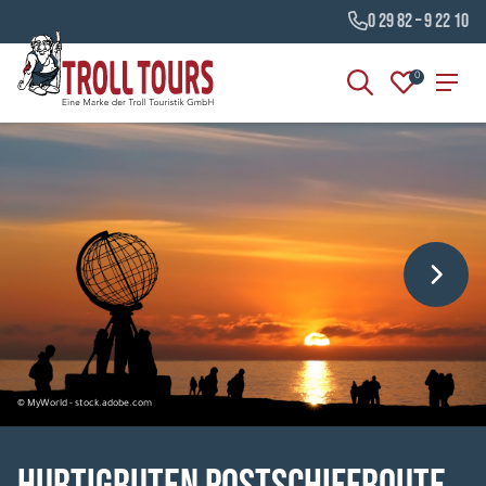
0 29 82 – 9 22 10
0
© MyWorld - stock.adobe.com