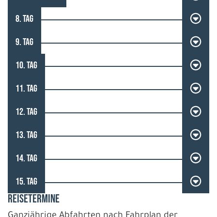
8. TAG
9. TAG
10. TAG
11. TAG
12. TAG
13. TAG
14. TAG
15. TAG
REISETERMINE
Ganzjährige Abfahrten nach Fahrplan der