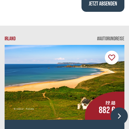
IRLAND
#AUTORUNDREISE
P.P. AB
882 €
© tektur - Fotolia