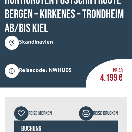
HURTIGRUTEN Postschiffroute
Bergen – Kirkenes – Trondheim
ab/bis Kiel
Skandinavien
P.P. AB
Reisecode: NWHU05
4.199 €
REISE MERKEN
REISE DRUCKEN
Buchung