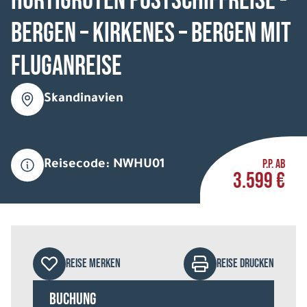
HURTIGRUTEN Postschiffreise -
Bergen – Kirkenes – Bergen mit
Fluganreise
Skandinavien
P.P. AB
Reisecode: NWHU01
3.599 €
REISE MERKEN
REISE DRUCKEN
Buchung