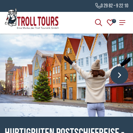
0 29 82 – 9 22 10
0
© moofushi - stock.adobe.com