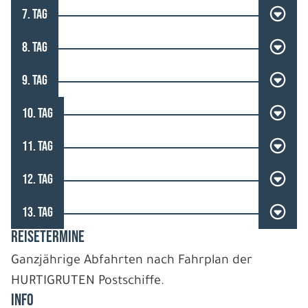
7. TAG
8. TAG
9. TAG
10. TAG
11. TAG
12. TAG
13. TAG
REISETERMINE
Ganzjährige Abfahrten nach Fahrplan der
HURTIGRUTEN Postschiffe.
INFO