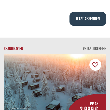
SKANDINAVIEN
#STANDORTREISE
P.P. AB
2.999 €
Ruka Safaris Oy