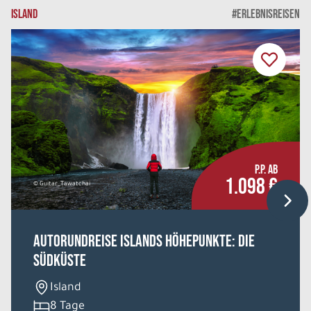
ISLAND
#ERLEBNISREISEN
P.P. AB
1.098 €
© Guitar_Tawatchai
Autorundreise Islands Höhepunkte: Die
Südküste
Island
8 Tage