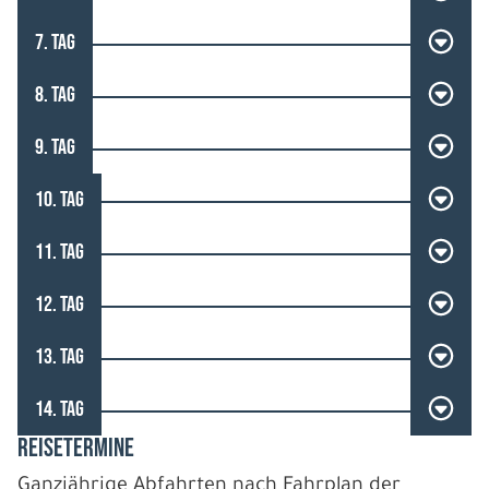
7. TAG
8. TAG
9. TAG
10. TAG
11. TAG
12. TAG
13. TAG
14. TAG
REISETERMINE
Ganzjährige Abfahrten nach Fahrplan der