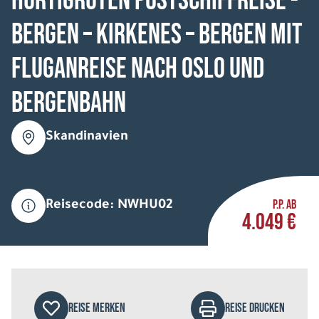
HURTIGRUTEN Postschiffreise -
Bergen – Kirkenes – Bergen mit
Fluganreise nach Oslo und
Bergenbahn
Skandinavien
P.P. AB
Reisecode: NWHU02
4.049 €
REISE MERKEN
REISE DRUCKEN