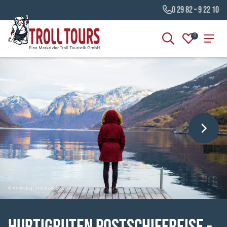
0 29 82 – 9 22 10
0
© Aminebaj - stock.adobe.com