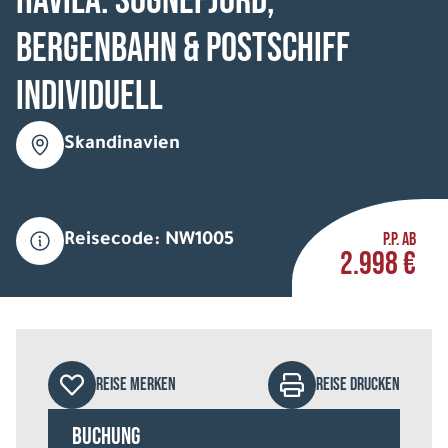
HAVILA: Sognefjord,
Bergenbahn & Postschiff
individuell
Skandinavien
P.P. AB
Reisecode: NW1005
2.998 €
REISE MERKEN
REISE DRUCKEN
Buchung