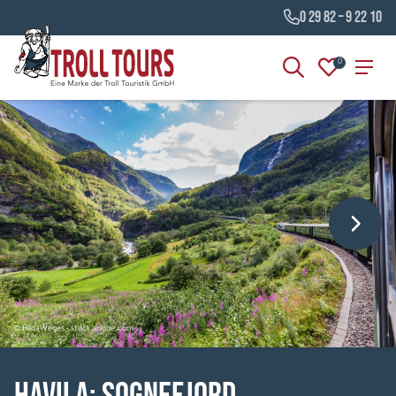
0 29 82 – 9 22 10
0
© HildaWeges - stock.adobe.com