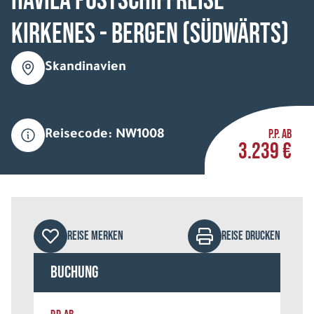
HAVILA Postschiffreise
Kirkenes - Bergen (südwärts)
Skandinavien
P.P. AB
Reisecode: NW1008
3.239 €
REISE MERKEN
REISE DRUCKEN
Buchung