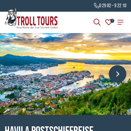
0 29 82 – 9 22 10
0
©dudlajzov - stock.adobe.com