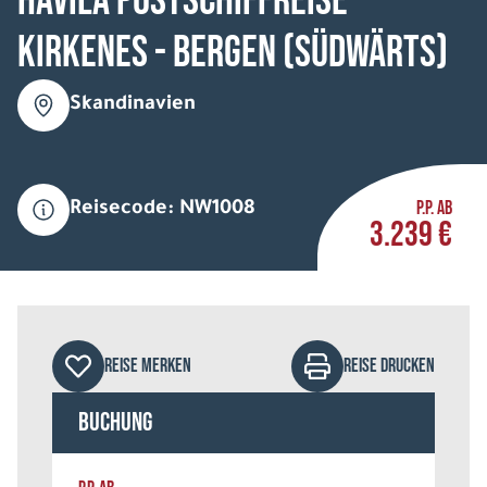
HAVILA Postschiffreise
Kirkenes - Bergen (südwärts)
Skandinavien
P.P. AB
Reisecode: NW1008
3.239 €
REISE MERKEN
REISE DRUCKEN
Buchung