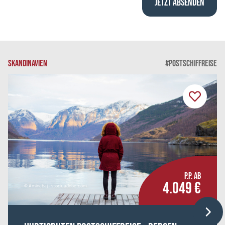
SKANDINAVIEN
#POSTSCHIFFREISE
P.P. AB
4.049 €
© Aminebaj - stock.adobe.com