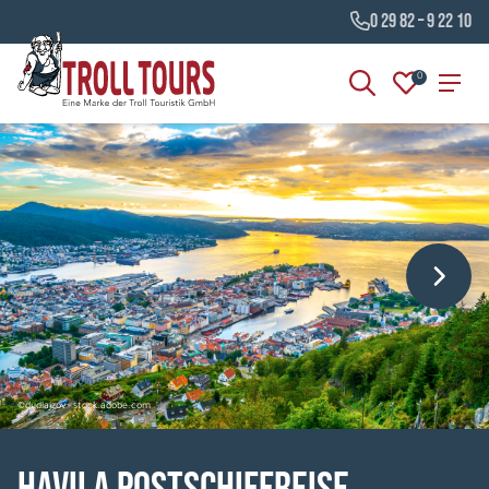
0 29 82 – 9 22 10
0
©dudlajzov - stock.adobe.com