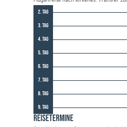
Fluganreise nach Kirkenes. Transfer z
2. TAG
3. TAG
4. TAG
5. TAG
6. TAG
7. TAG
8. TAG
9. TAG
REISETERMINE