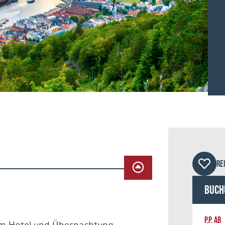
©ole
RE
Buch
P.P. AB