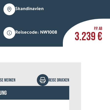
Skandinavien
P.P. AB
3.239 €
Reisecode: NW1008
natur - stock.adobe.com
ISE MERKEN
REISE DRUCKEN
ung