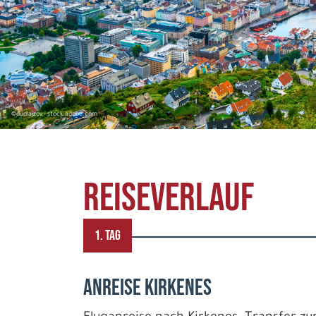
©dudlajzov - stock.adobe.com
REISEVERLAUF
1. TAG
Anreise Kirkenes