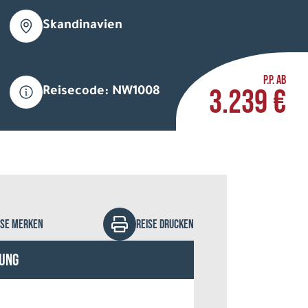
Skandinavien
P.P. AB
3.239 €
Reisecode: NW1008
natur - stock.adobe.com
ISE MERKEN
REISE DRUCKEN
ung