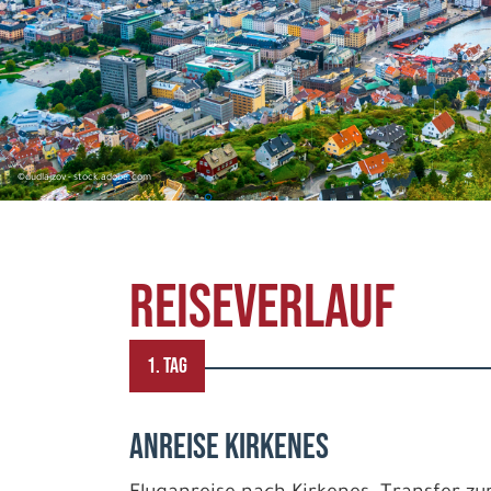
©dudlajzov - stock.adobe.com
REISEVERLAUF
1. TAG
Anreise Kirkenes