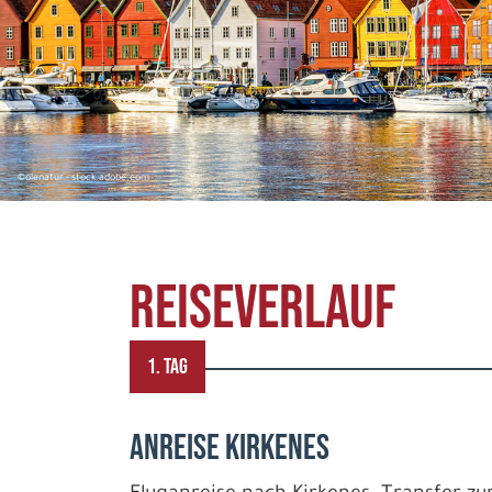
©olenatur - stock.adobe.com
REISEVERLAUF
1. TAG
Anreise Kirkenes