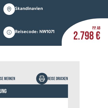
Skandinavien
P.P. AB
2.798 €
Reisecode: NW1071
na Ettmer - stock.adobe.com
ISE MERKEN
REISE DRUCKEN
ung