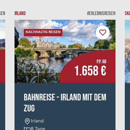
SEN
IRLAND
#ERLEBNISREISEN
SK
NACHHALTIG REISEN
P.P. AB
1.658 €
© Hq Visual Studio - stock.adobe.com
Bahnreise - Irland mit dem
Zug
Irland
8 Tage