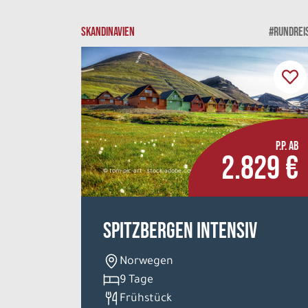
SKANDINAVIEN
#RUNDREI
P.P. AB
2.829 €
© tom-pic-art - stock.adobe.com
Spitzbergen intensiv
Norwegen
9 Tage
Frühstück