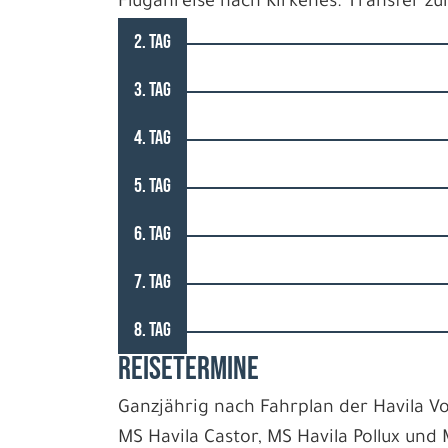
Fluganreise nach Kirkenes. Transfer z
2. TAG
3. TAG
4. TAG
5. TAG
6. TAG
7. TAG
8. TAG
REISETERMINE
Ganzjährig nach Fahrplan der Havila Vo
MS Havila Castor, MS Havila Pollux und 