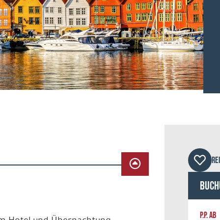
© Si
RE
Buch
P.P. AB