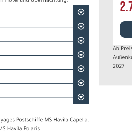
um Hotel und Übernachtung.
2.
Ab Prei
Außenka
2027
yages Postschiffe MS Havila Capella,
MS Havila Polaris