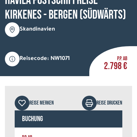
HAVILA Postschiffreise
Kirkenes - Bergen (südwärts)
Skandinavien
P.P. AB
Reisecode: NW1071
2.798 €
REISE MERKEN
REISE DRUCKEN
Buchung