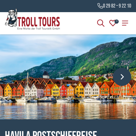
0 29 82 – 9 22 10
0
©olenatur - stock.adobe.com