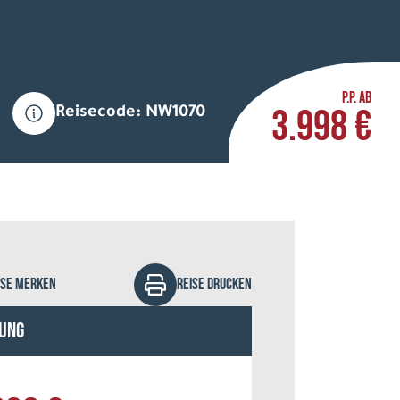
P.P. AB
3.998 €
Reisecode: NW1070
vidsonnabend - stock.adobe.com
ISE MERKEN
REISE DRUCKEN
ung