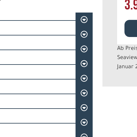
3.
Ab Prei
Seaview
Januar 