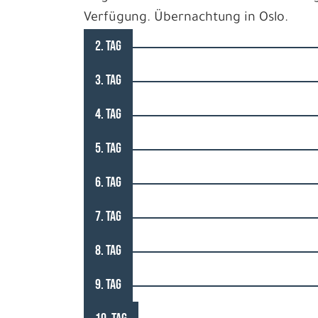
Verfügung. Übernachtung in Oslo.
2. TAG
3. TAG
4. TAG
5. TAG
6. TAG
7. TAG
8. TAG
9. TAG