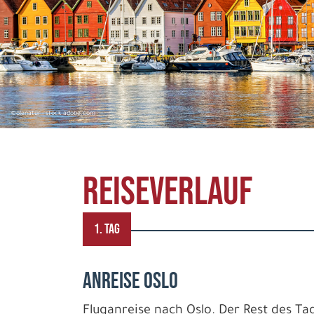
©olenatur - stock.adobe.com
REISEVERLAUF
1. TAG
Anreise Oslo
Fluganreise nach Oslo. Der Rest des Tag