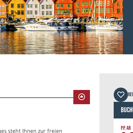
© da
RE
Buch
P.P. AB
es steht Ihnen zur freien