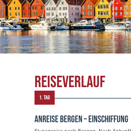
©olenatur - stock.adobe.com
REISEVERLAUF
1. TAG
Anreise Bergen – Einschiffung