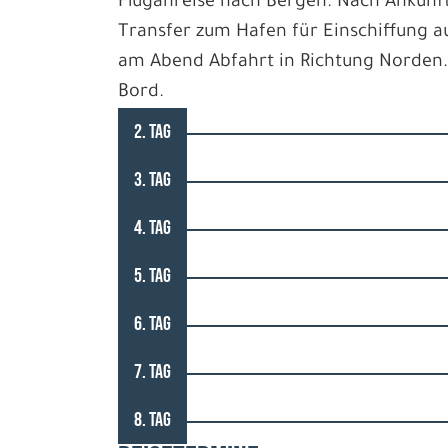
Fluganreise nach Bergen. Nach Ankunf
Transfer zum Hafen für Einschiffung au
am Abend Abfahrt in Richtung Norden
Bord.
2. TAG
3. TAG
4. TAG
5. TAG
6. TAG
7. TAG
8. TAG