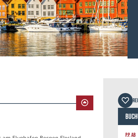
© Dm
RE
Buch
P.P. AB