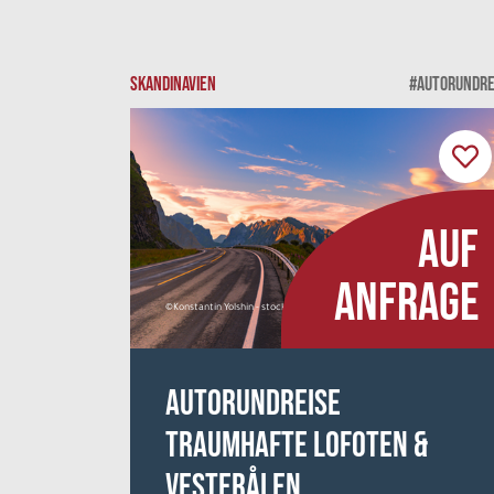
SKANDINAVIEN
#AUTORUNDRE
AUF
ANFRAGE
©Konstantin Yolshin - stock.adobe.com
Autorundreise
Traumhafte Lofoten &
Vesterålen