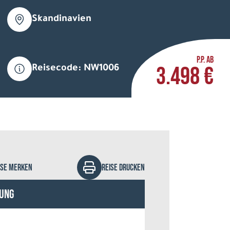
Skandinavien
P.P. AB
3.498 €
Reisecode: NW1006
itry Pistrov
ISE MERKEN
REISE DRUCKEN
ung