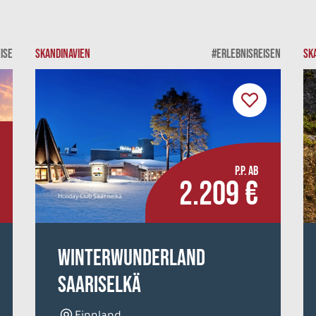
ISE
SKANDINAVIEN
#ERLEBNISREISEN
SK
P.P. AB
2.209 €
Holiday Club Saariselkä
Winterwunderland
Saariselkä