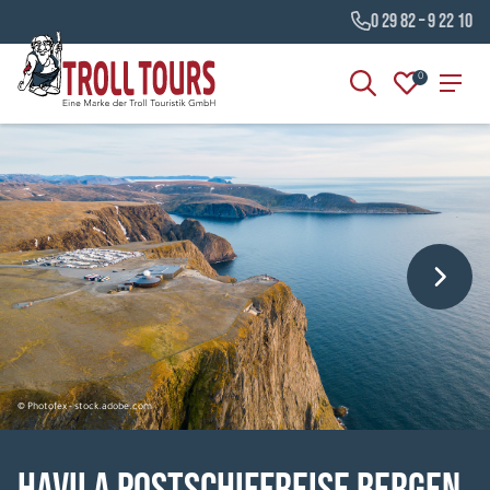
0 29 82 – 9 22 10
0
© Photofex - stock.adobe.com