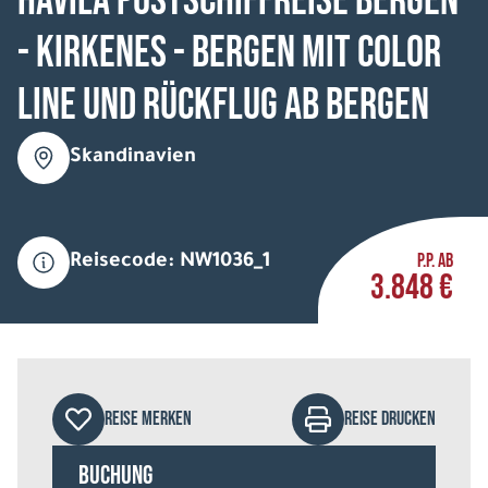
HAVILA Postschiffreise Bergen
- Kirkenes - Bergen mit Color
Line und Rückflug ab Bergen
Skandinavien
P.P. AB
Reisecode: NW1036_1
3.848 €
REISE MERKEN
REISE DRUCKEN
Buchung