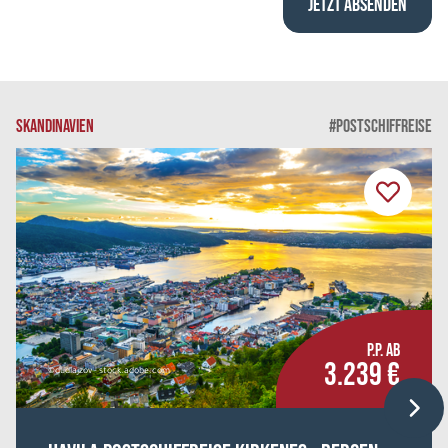
SKANDINAVIEN
#POSTSCHIFFREISE
P.P. AB
3.239 €
©dudlajzov - stock.adobe.com