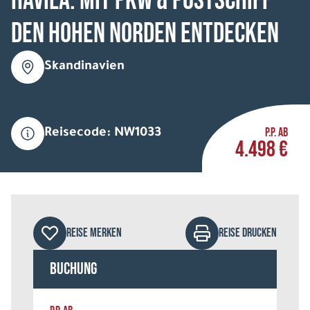
HAVILA: Mit Pkw & Postschiff
den hohen Norden entdecken
Skandinavien
P.P. AB
Reisecode: NW1033
4.498 €
REISE MERKEN
REISE DRUCKEN
Buchung