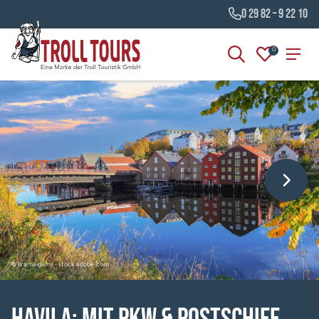
0 29 82 – 9 22 10
0
© liramaigums - stock.adobe.com