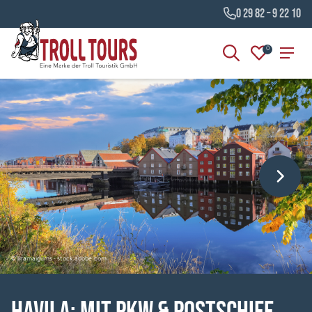
0 29 82 – 9 22 10
0
© liramaigums - stock.adobe.com