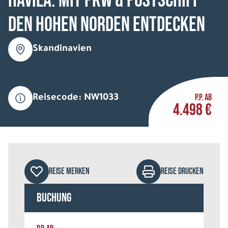
HAVILA: Mit Pkw & Postschiff
den hohen Norden entdecken
Skandinavien
P.P. AB
Reisecode: NW1033
4.498 €
REISE MERKEN
REISE DRUCKEN
Buchung