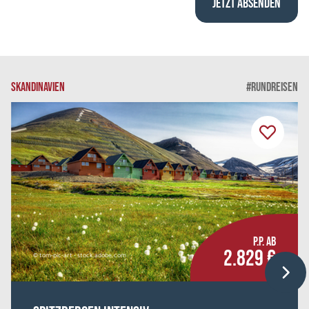
SKANDINAVIEN
#RUNDREISEN
P.P. AB
2.829 €
© tom-pic-art - stock.adobe.com