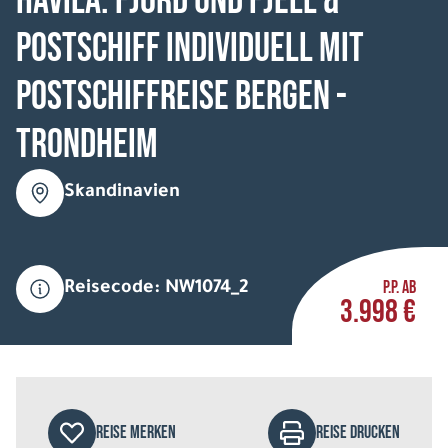
HAVILA: Fjord und Fjell &
Postschiff individuell mit
Postschiffreise Bergen -
Trondheim
Skandinavien
P.P. AB
Reisecode: NW1074_2
3.998 €
REISE MERKEN
REISE DRUCKEN