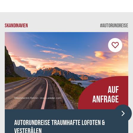
SKANDINAVIEN
#AUTORUNDREISE
AUF
ANFRAGE
©Konstantin Yolshin - stock.adobe.com
Autorundreise Traumhafte Lofoten &
Vesterålen