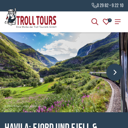
0 29 82 – 9 22 10
0
© HildaWeges - stock.adobe.com