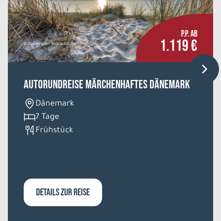
P.P. AB
1.119 €
© haiderose - stock.adobe.com
Autorundreise Märchenhaftes Dänemark
Dänemark
7 Tage
Frühstück
DETAILS ZUR REISE