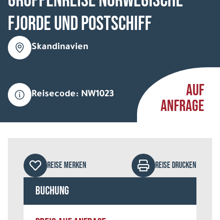
Gruppenreise Norwegische
Fjorde und Postschiff
Skandinavien
AUF
Reisecode: NW1023
ANFRAGE
REISE MERKEN
REISE DRUCKEN
Buchung