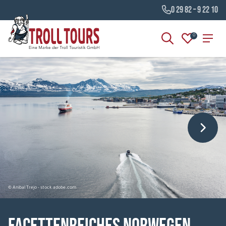
0 29 82 – 9 22 10
0
© Anibal Trejo - stock.adobe.com