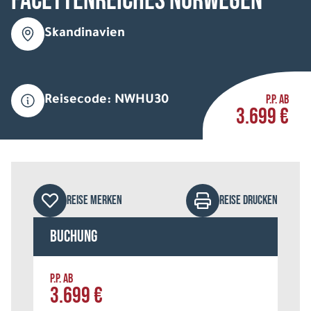
Facettenreiches Norwegen
Skandinavien
P.P. AB
Reisecode: NWHU30
3.699 €
REISE MERKEN
REISE DRUCKEN
Buchung
P.P. AB
3.699 €