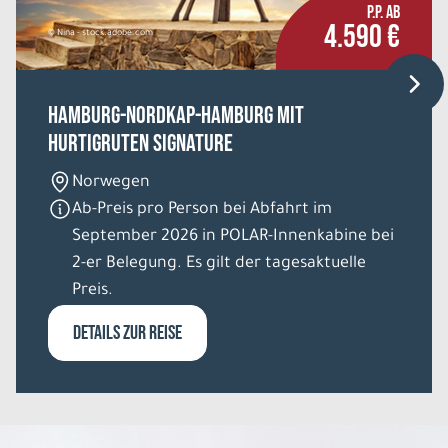
3.899 €
P.P. AB
P.P. AB
4.590 €
© Nina - stock.adobe.com
REISE VERBINDLICH ANFRAGEN
Hamburg-Nordkap-Hamburg mit
Hurtigruten Signature
8 Tage
Norwegen
So. 27.12. - So. 03.01.2027
Ab-Preis pro Person bei Abfahrt im
September 2026 in POLAR-Innenkabine bei
Exklusives Lappland 7 Nächte
Scenic View Suite DU/WC Doppelbelegung
2-er Belegung. Es gilt der tagesaktuelle
Belegung: 2
Preis.
4.169 €
P.P. AB
DETAILS ZUR REISE
REISE VERBINDLICH ANFRAGEN