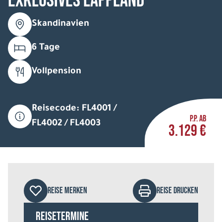
Exklusives Lappland
Skandinavien
6 Tage
Vollpension
Reisecode: FL4001 /
P.P. AB
FL4002 / FL4003
3.129 €
REISE MERKEN
REISE DRUCKEN
Reisetermine