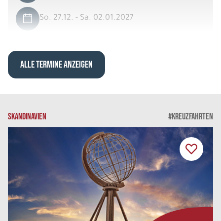
So. 27.12. - Sa. 02.01.2027
Exklusives Lappland 6 Nächte
Scenic View Suite DU/WC Doppelbelegung
Belegung: 2
ALLE TERMINE ANZEIGEN
3.789 €
P.P. AB
REISE VERBINDLICH ANFRAGEN
SKANDINAVIEN
#KREUZFAHRTEN
8 Tage
So. 27.12. - So. 03.01.2027
Exklusives Lappland 7 Nächte
Scenic View Suite DU/WC Dreierbelegung
Belegung: 3