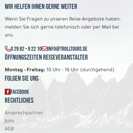
6 Tage
Wir helfen Ihnen gerne weiter
Mo. 28.12. - Sa. 02.01.2027
Wenn Sie Fragen zu unseren Reise-Angebote haben,
melden Sie sich gerne telefonisch oder per Mail bei
Exklusives Lappland 5 Nächte
Scenic View Suite DU/WC Dreierbelegung
uns:
Belegung: 3
3.199 €
0 29 82 – 9 22 10
INFO@TROLLTOURS.DE
P.P. AB
Öffnungszeiten Reiseveranstalter
REISE VERBINDLICH ANFRAGEN
Montag - Freitag:
10 Uhr - 16 Uhr (durchgehend)
Folgen Sie uns
6 Tage
FACEBOOK
Rechtliches
Mo. 28.12. - Sa. 02.01.2027
Ansprechpartner
Exklusives Lappland 5 Nächte
Jobs
Scenic View Suite DU/WC Doppelbelegung
AGB
Belegung: 2