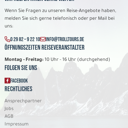
6 Tage
Wenn Sie Fragen zu unseren Reise-Angebote haben,
Mo. 28.12. - Sa. 02.01.2027
melden Sie sich gerne telefonisch oder per Mail bei
uns:
Exklusives Lappland 5 Nächte
Scenic View Suite DU/WC Dreierbelegung
0 29 82 – 9 22 10
INFO@TROLLTOURS.DE
Belegung: 3
3.199 €
Öffnungszeiten Reiseveranstalter
P.P. AB
Montag - Freitag:
10 Uhr - 16 Uhr (durchgehend)
REISE VERBINDLICH ANFRAGEN
Folgen Sie uns
FACEBOOK
6 Tage
Rechtliches
Ansprechpartner
Mo. 28.12. - Sa. 02.01.2027
Jobs
Exklusives Lappland 5 Nächte
AGB
Scenic View Suite DU/WC Doppelbelegung
Impressum
Belegung: 2