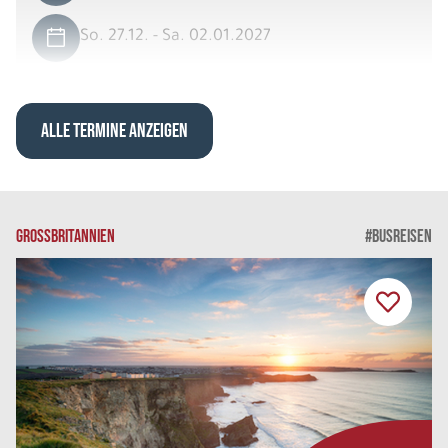
So. 27.12. - Sa. 02.01.2027
Exklusives Lappland 6 Nächte
Scenic View Suite DU/WC Doppelbelegung
Belegung: 2
ALLE TERMINE ANZEIGEN
3.789 €
P.P. AB
REISE VERBINDLICH ANFRAGEN
GROSSBRITANNIEN
#BUSREISEN
8 Tage
So. 27.12. - So. 03.01.2027
Exklusives Lappland 7 Nächte
Scenic View Suite DU/WC Dreierbelegung
Belegung: 3