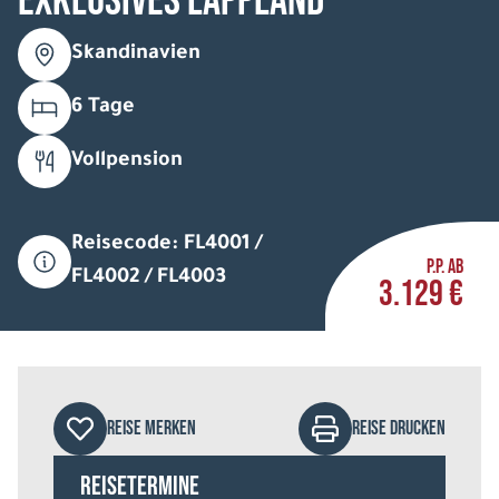
Exklusives Lappland
Skandinavien
6 Tage
Vollpension
Reisecode: FL4001 /
P.P. AB
FL4002 / FL4003
3.129 €
REISE MERKEN
REISE DRUCKEN
Reisetermine