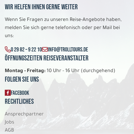
6 Tage
Wir helfen Ihnen gerne weiter
Mo. 28.12. - Sa. 02.01.2027
Wenn Sie Fragen zu unseren Reise-Angebote haben,
melden Sie sich gerne telefonisch oder per Mail bei
Exklusives Lappland 5 Nächte
Scenic View Suite DU/WC Dreierbelegung
uns:
Belegung: 3
3.199 €
0 29 82 – 9 22 10
INFO@TROLLTOURS.DE
P.P. AB
Öffnungszeiten Reiseveranstalter
REISE VERBINDLICH ANFRAGEN
Montag - Freitag:
10 Uhr - 16 Uhr (durchgehend)
Folgen Sie uns
6 Tage
FACEBOOK
Rechtliches
Mo. 28.12. - Sa. 02.01.2027
Ansprechpartner
Exklusives Lappland 5 Nächte
Jobs
Scenic View Suite DU/WC Doppelbelegung
AGB
Belegung: 2