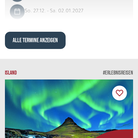
So. 27.12. - Sa. 02.01.2027
Exklusives Lappland 6 Nächte
Scenic View Suite DU/WC Doppelbelegung
Belegung: 2
ALLE TERMINE ANZEIGEN
3.789 €
P.P. AB
REISE VERBINDLICH ANFRAGEN
ISLAND
#ERLEBNISREISEN
8 Tage
So. 27.12. - So. 03.01.2027
Exklusives Lappland 7 Nächte
Scenic View Suite DU/WC Dreierbelegung
Belegung: 3