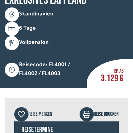
Exklusives Lappland
Skandinavien
6 Tage
Vollpension
Reisecode: FL4001 /
P.P. AB
FL4002 / FL4003
3.129 €
REISE MERKEN
REISE DRUCKEN
Reisetermine