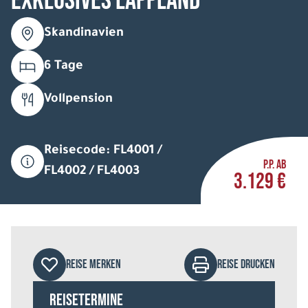
Exklusives Lappland
Skandinavien
6 Tage
Vollpension
Reisecode: FL4001 /
P.P. AB
FL4002 / FL4003
3.129 €
REISE MERKEN
REISE DRUCKEN
Reisetermine