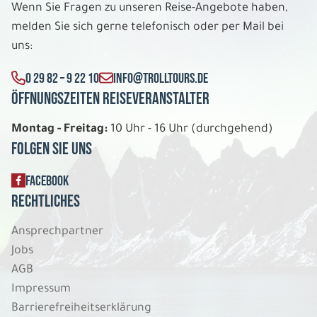
6 Tage
Wenn Sie Fragen zu unseren Reise-Angebote haben,
melden Sie sich gerne telefonisch oder per Mail bei
Mo. 28.12. - Sa. 02.01.2027
uns:
Exklusives Lappland 5 Nächte
0 29 82 – 9 22 10
INFO@TROLLTOURS.DE
Scenic View Suite DU/WC Dreierbelegung
Öffnungszeiten Reiseveranstalter
Belegung: 3
3.199 €
P.P. AB
Montag - Freitag:
10 Uhr - 16 Uhr (durchgehend)
Folgen Sie uns
REISE VERBINDLICH ANFRAGEN
FACEBOOK
Rechtliches
6 Tage
Ansprechpartner
Jobs
Mo. 28.12. - Sa. 02.01.2027
AGB
Exklusives Lappland 5 Nächte
Impressum
Scenic View Suite DU/WC Doppelbelegung
Barrierefreiheitserklärung
Belegung: 2