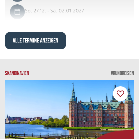
So. 27.12. - Sa. 02.01.2027
Exklusives Lappland 6 Nächte
Scenic View Suite DU/WC Doppelbelegung
Belegung: 2
ALLE TERMINE ANZEIGEN
3.789 €
P.P. AB
REISE VERBINDLICH ANFRAGEN
SKANDINAVIEN
#RUNDREISEN
8 Tage
So. 27.12. - So. 03.01.2027
Exklusives Lappland 7 Nächte
Scenic View Suite DU/WC Dreierbelegung
Belegung: 3