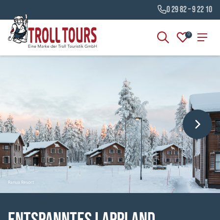
0 29 82 – 9 22 10
0
Ranua Resort