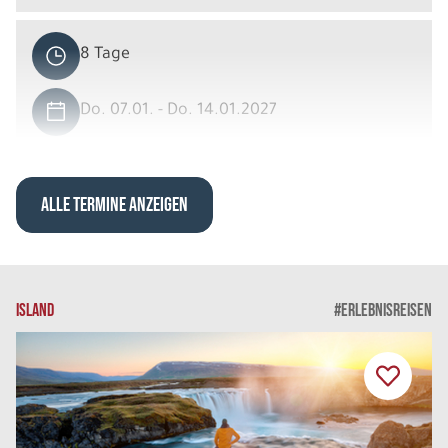
8 Tage
Do. 07.01. - Do. 14.01.2027
Entspanntes Lappland
Holiday Villa DU/WC 2er Belegung
Belegung: 2
ALLE TERMINE ANZEIGEN
2.249 €
P.P. AB
REISE VERBINDLICH ANFRAGEN
ISLAND
#ERLEBNISREISEN
8 Tage
Do. 07.01. - Do. 14.01.2027