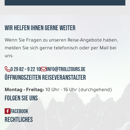
8 Tage
Wir helfen Ihnen gerne weiter
Fr. 08.01. - Fr. 15.01.2027
Wenn Sie Fragen zu unseren Reise-Angebote haben,
melden Sie sich gerne telefonisch oder per Mail bei
Entspanntes Lappland
Holiday Villa DU/WC 4er Belegung
uns:
Belegung: 4
1.769 €
0 29 82 – 9 22 10
INFO@TROLLTOURS.DE
P.P. AB
Öffnungszeiten Reiseveranstalter
REISE VERBINDLICH ANFRAGEN
Montag - Freitag:
10 Uhr - 16 Uhr (durchgehend)
Folgen Sie uns
8 Tage
FACEBOOK
Rechtliches
Fr. 08.01. - Fr. 15.01.2027