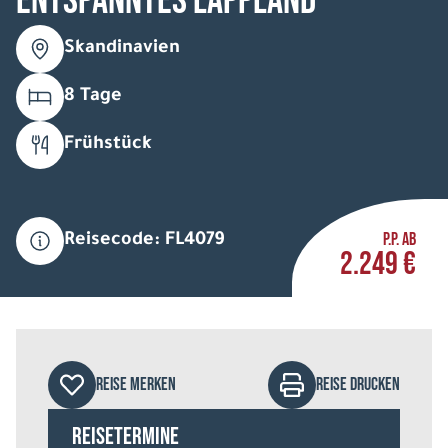
Entspanntes Lappland
Skandinavien
8 Tage
Frühstück
P.P. AB
Reisecode: FL4079
2.249 €
REISE MERKEN
REISE DRUCKEN
Reisetermine