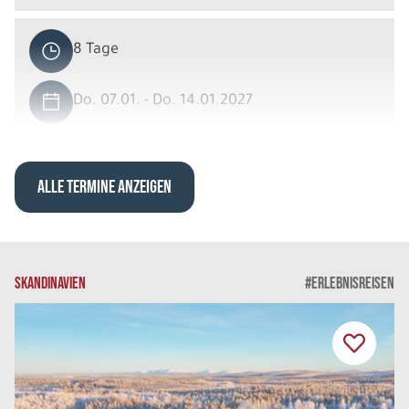
8 Tage
Do. 07.01. - Do. 14.01.2027
Entspanntes Lappland
Holiday Villa DU/WC 2er Belegung
Belegung: 2
ALLE TERMINE ANZEIGEN
2.249 €
P.P. AB
REISE VERBINDLICH ANFRAGEN
SKANDINAVIEN
#ERLEBNISREISEN
8 Tage
Do. 07.01. - Do. 14.01.2027