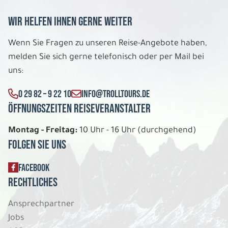
Wir helfen Ihnen gerne weiter
8 Tage
Wenn Sie Fragen zu unseren Reise-Angebote haben,
melden Sie sich gerne telefonisch oder per Mail bei
Fr. 08.01. - Fr. 15.01.2027
uns:
Entspanntes Lappland
0 29 82 – 9 22 10
INFO@TROLLTOURS.DE
Holiday Villa DU/WC 4er Belegung
Öffnungszeiten Reiseveranstalter
Belegung: 4
1.769 €
P.P. AB
Montag - Freitag:
10 Uhr - 16 Uhr (durchgehend)
Folgen Sie uns
REISE VERBINDLICH ANFRAGEN
FACEBOOK
Rechtliches
8 Tage
Ansprechpartner
Jobs
Fr. 08.01. - Fr. 15.01.2027