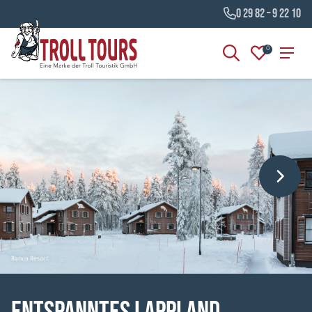
0 29 82 – 9 22 10
0
Ranua Resort