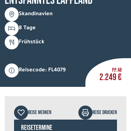
Entspanntes Lappland
Skandinavien
8 Tage
Frühstück
P.P. AB
Reisecode: FL4079
2.249 €
REISE MERKEN
REISE DRUCKEN
Reisetermine