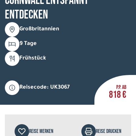
Cornwall entspannt
entdecken
Großbritannien
9 Tage
Frühstück
P.P. AB
Reisecode: UK3067
818 €
REISE MERKEN
REISE DRUCKEN