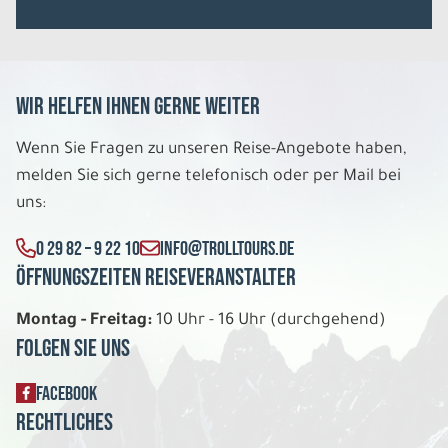
1.018 €
P.P. AB
REISE VERBINDLICH ANFRAGEN
Wir helfen Ihnen gerne weiter
9 Tage
Wenn Sie Fragen zu unseren Reise-Angebote haben,
melden Sie sich gerne telefonisch oder per Mail bei
uns:
So. 09.08. - Mo. 17.08.2026
Cornwall entspannt entdecken
0 29 82 – 9 22 10
INFO@TROLLTOURS.DE
Hotels der 3 Sterne Kategorie Einzelzimmer
Öffnungszeiten Reiseveranstalter
Belegung: 1
1.388 €
P.P. AB
Montag - Freitag:
10 Uhr - 16 Uhr (durchgehend)
Folgen Sie uns
REISE VERBINDLICH ANFRAGEN
FACEBOOK
Rechtliches