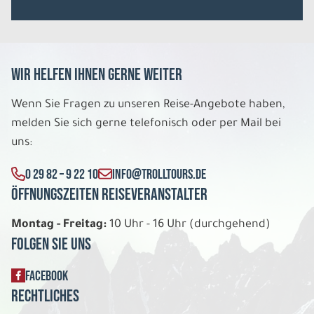
1.018 €
P.P. AB
REISE VERBINDLICH ANFRAGEN
Wir helfen Ihnen gerne weiter
9 Tage
Wenn Sie Fragen zu unseren Reise-Angebote haben,
melden Sie sich gerne telefonisch oder per Mail bei
uns:
So. 09.08. - Mo. 17.08.2026
Cornwall entspannt entdecken
0 29 82 – 9 22 10
INFO@TROLLTOURS.DE
Hotels der 3 Sterne Kategorie Einzelzimmer
Öffnungszeiten Reiseveranstalter
Belegung: 1
1.388 €
P.P. AB
Montag - Freitag:
10 Uhr - 16 Uhr (durchgehend)
Folgen Sie uns
REISE VERBINDLICH ANFRAGEN
FACEBOOK
Rechtliches