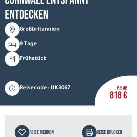
Cornwall entspannt
entdecken
Großbritannien
9 Tage
Frühstück
P.P. AB
Reisecode: UK3067
818 €
REISE MERKEN
REISE DRUCKEN