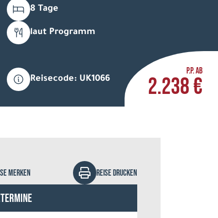
8 Tage
laut Programm
P.P. AB
2.238 €
Reisecode: UK1066
ky Rhodes - stock.adobe.com
ISE MERKEN
REISE DRUCKEN
etermine