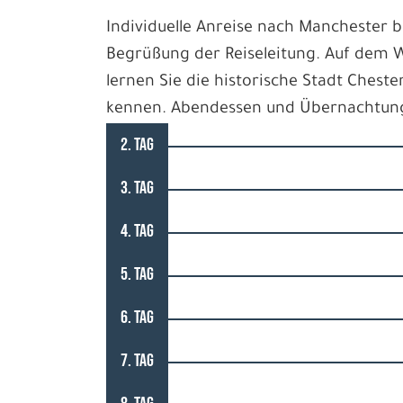
Individuelle Anreise nach Manchester b
Begrüßung der Reiseleitung. Auf dem W
lernen Sie die historische Stadt Ches
kennen. Abendessen und Übernachtun
2. TAG
3. TAG
4. TAG
5. TAG
6. TAG
7. TAG