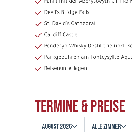
Fahrt mit der Aberystwyth Cliff Rai
Devil’s Bridge Falls
St. David’s Cathedral
Cardiff Castle
Penderyn Whisky Destillerie (inkl. 
Parkgebühren am Pontcysyllte-Aqu
Reisenunterlagen
Termine & Preise
August 2026
Alle Zimmer