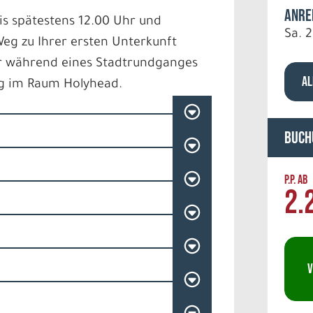
Anre
is spätestens 12.00 Uhr und
Sa. 2
eg zu Ihrer ersten Unterkunft
ter während eines Stadtrundganges
AL
g im Raum Holyhead.
Buch
P.P. AB
2.
V