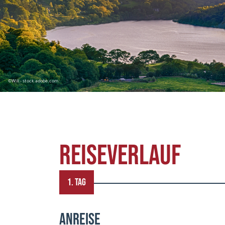
©Will - stock.adobe.com
REISEVERLAUF
1. TAG
ANREISE