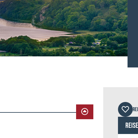
©Nic
RE
Reis