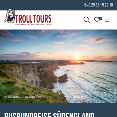
0 29 82 – 9 22 10
0
© Helen Hotson - stock.adobe.com