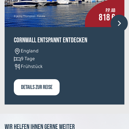
P.P. AB
818 €
© Jenny Thompson - Fotolia
Cornwall entspannt entdecken
England
9 Tage
Frühstück
DETAILS ZUR REISE
Wir helfen Ihnen gerne weiter