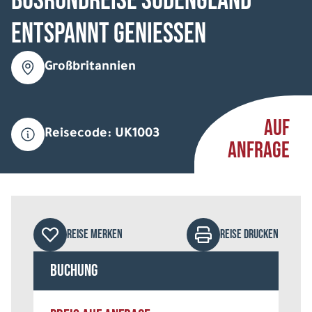
Busrundreise Südengland
entspannt geniessen
Großbritannien
AUF
Reisecode: UK1003
ANFRAGE
REISE MERKEN
REISE DRUCKEN
Buchung