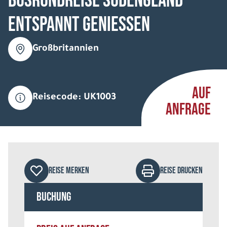
Busrundreise Südengland
entspannt geniessen
Großbritannien
AUF
Reisecode: UK1003
ANFRAGE
REISE MERKEN
REISE DRUCKEN
Buchung