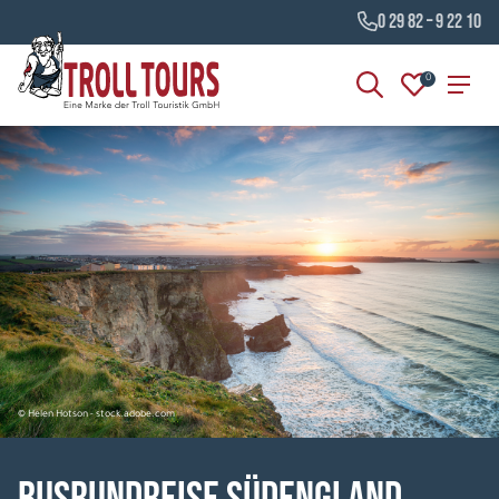
0 29 82 – 9 22 10
0
© Helen Hotson - stock.adobe.com