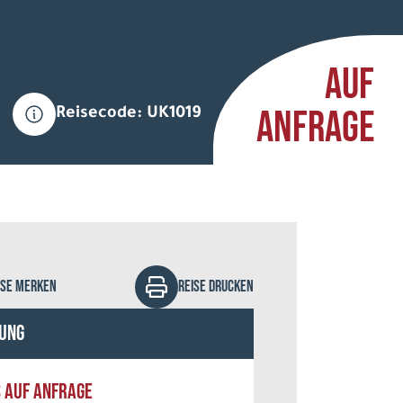
AUF
ANFRAGE
Reisecode: UK1019
cady - stock.adobe.com
ISE MERKEN
REISE DRUCKEN
ung
S AUF ANFRAGE