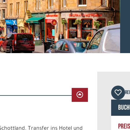
© Ar
RE
Buch
PREI
chottland. Transfer ins Hotel und