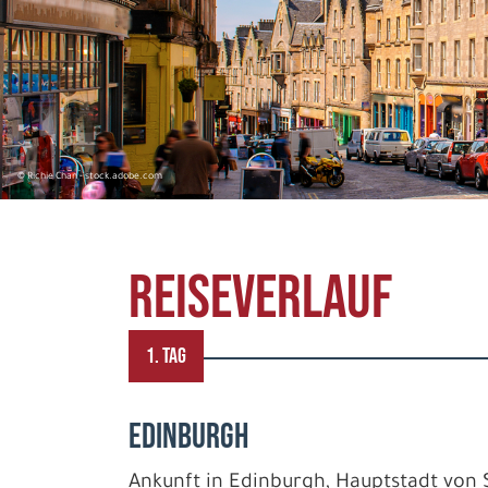
© Richie Chan - stock.adobe.com
REISEVERLAUF
1. TAG
EDINBURGH
Ankunft in Edinburgh, Hauptstadt von S