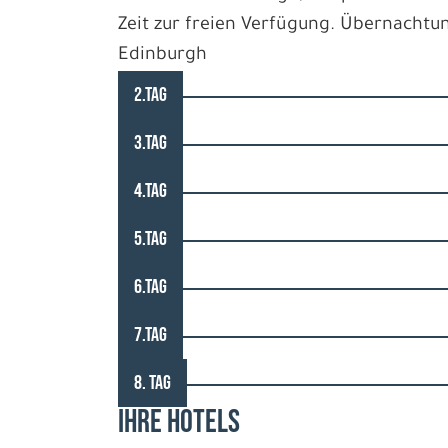
Zeit zur freien Verfügung. Übernachtu
Edinburgh
2.TAG
3.TAG
4.TAG
5.TAG
6.TAG
7.TAG
8. TAG
IHRE HOTELS