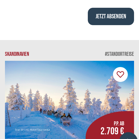
SKANDINAVIEN
#STANDORTREISE
P.P. AB
2.709 €
Star Arctic Hotel Saariselkä