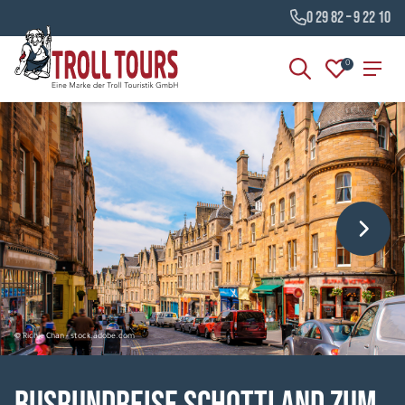
0 29 82 – 9 22 10
0
© Richie Chan - stock.adobe.com