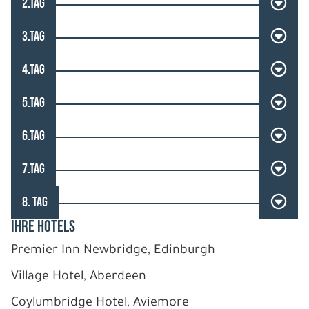
2.TAG
3.TAG
4.TAG
5.TAG
6.TAG
7.TAG
8. TAG
IHRE HOTELS
Premier Inn Newbridge, Edinburgh
Village Hotel, Aberdeen
Coylumbridge Hotel, Aviemore