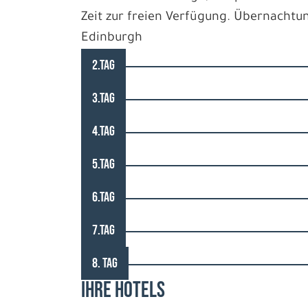
Zeit zur freien Verfügung. Übernachtu
Edinburgh
2.TAG
3.TAG
4.TAG
5.TAG
6.TAG
7.TAG
8. TAG
IHRE HOTELS