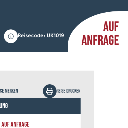
AUF
ANFRAGE
Reisecode: UK1019
cady - stock.adobe.com
ISE MERKEN
REISE DRUCKEN
ung
S AUF ANFRAGE