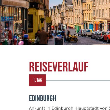
© Richie Chan - stock.adobe.com
REISEVERLAUF
1. TAG
EDINBURGH
Ankunft in Edinburgh, Hauptstadt von S