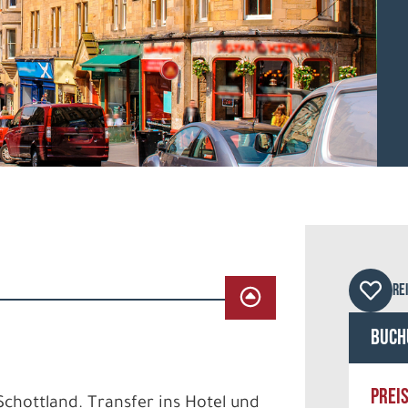
© Ar
RE
Buch
PREI
chottland. Transfer ins Hotel und