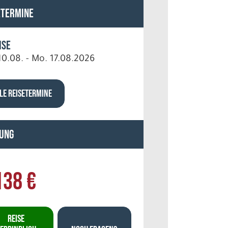
etermine
ise
10.08. - Mo. 17.08.2026
LE REISETERMINE
ung
138 €
REISE