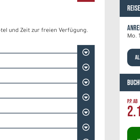
Reis
Anre
el und Zeit zur freien Verfügung.
Mo. 
AL
Buch
P.P. AB
2.