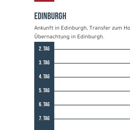
EDINBURGH
Ankunft in Edinburgh, Transfer zum Hot
Übernachtung in Edinburgh.
2. TAG
3. TAG
4. TAG
5. TAG
6. TAG
7. TAG