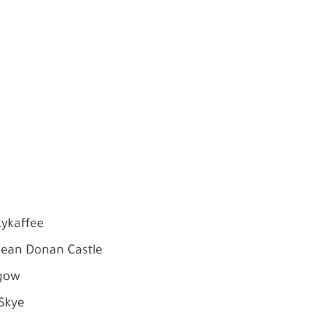
ykaffee
lean Donan Castle
sgow
Skye