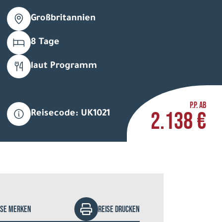
Großbritannien
8 Tage
laut Programm
ltys Photography - stock.adobe.com
P.P. AB
2.138 €
Reisecode: UK1021
ISE MERKEN
REISE DRUCKEN