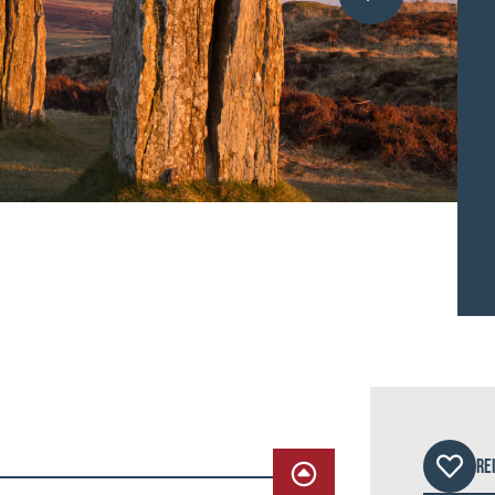
©JSo
RE