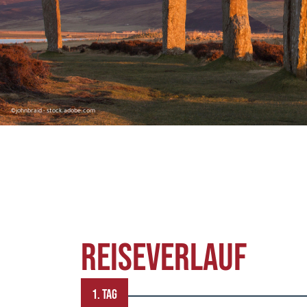
©johnbraid - stock.adobe.com
REISEVERLAUF
1. TAG