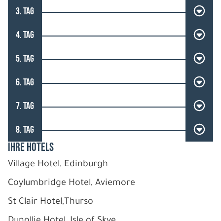
3. TAG
4. TAG
5. TAG
6. TAG
7. TAG
8. TAG
IHRE HOTELS
Village Hotel, Edinburgh
Coylumbridge Hotel, Aviemore
St Clair Hotel,Thurso
Dunollie Hotel, Isle of Skye