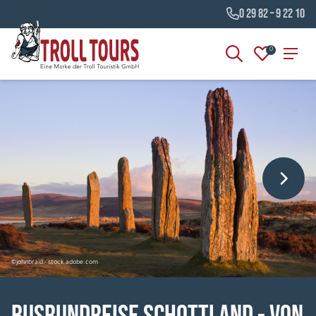
0 29 82 – 9 22 10
0
©johnbraid - stock.adobe.com