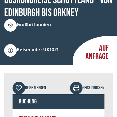
Busrundreise Schottland - von
Edinburgh bis Orkney
Großbritannien
AUF
Reisecode: UK1021
ANFRAGE
REISE MERKEN
REISE DRUCKEN
Buchung