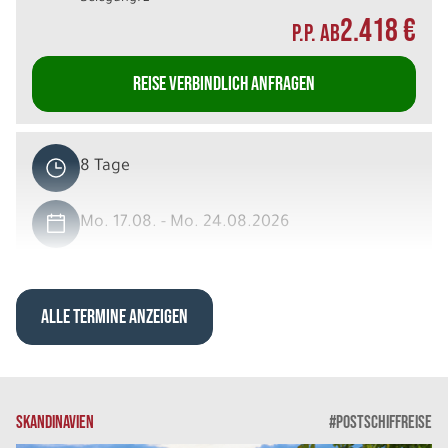
2.418 €
P.P. AB
REISE VERBINDLICH ANFRAGEN
8 Tage
Mo. 17.08. - Mo. 24.08.2026
Schottland - von Edinburgh bis Orkney
Einzelzimmer
Belegung: 1
ALLE TERMINE ANZEIGEN
3.098 €
P.P. AB
REISE VERBINDLICH ANFRAGEN
SKANDINAVIEN
#POSTSCHIFFREISE