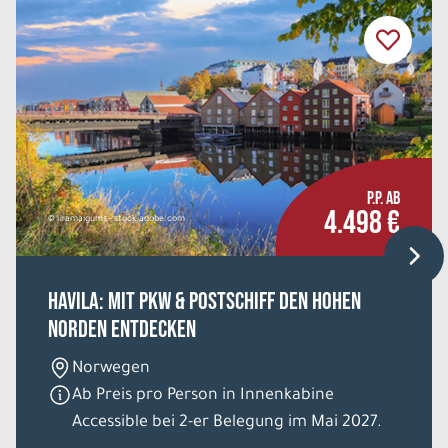
8 Tage
Mo. 24.08. - Mo. 31.08.2026
Schottland - von Edinburgh bis Orkney
Doppelzimmer
Belegung: 2
2.418 €
P.P. AB
P.P. AB
4.498 €
© liramaigums - stock.adobe.com
REISE VERBINDLICH ANFRAGEN
HAVILA: Mit Pkw & Postschiff den hohen
Norden entdecken
8 Tage
Norwegen
Mo. 24.08. - Mo. 31.08.2026
Ab Preis pro Person in Innenkabine
Accessible bei 2-er Belegung im Mai 2027.
Schottland - von Edinburgh bis Orkney
Einzelzimmer