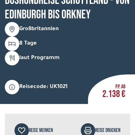
Busrundreise Schottland - von
Edinburgh bis Orkney
Großbritannien
8 Tage
laut Programm
P.P. AB
Reisecode: UK1021
2.138 €
REISE MERKEN
REISE DRUCKEN