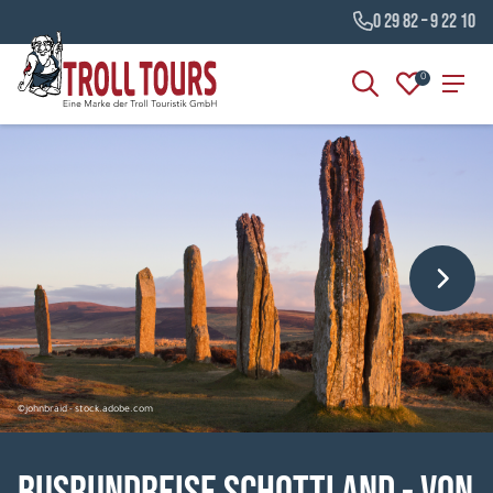
0 29 82 – 9 22 10
0
©johnbraid - stock.adobe.com