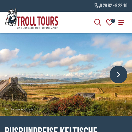
0 29 82 – 9 22 10
0
© cmfotoworks - Fotolia