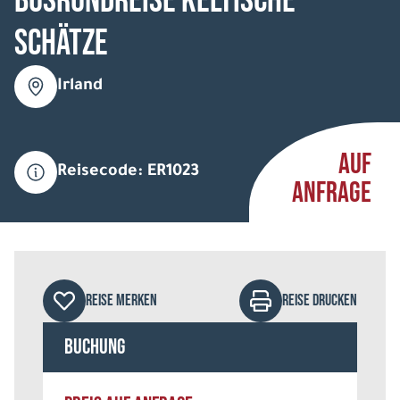
Busrundreise Keltische
Schätze
Irland
AUF
Reisecode: ER1023
ANFRAGE
REISE MERKEN
REISE DRUCKEN
Buchung