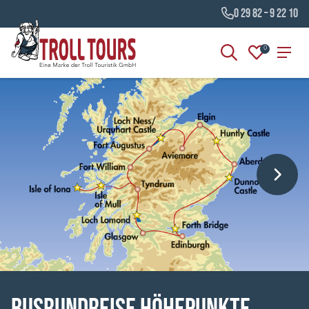
0 29 82 – 9 22 10
0
©