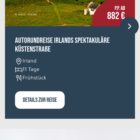
P.P. AB
882 €
© tektur - Fotolia
Autorundreise Irlands spektakuläre
Küstenstraße
Irland
11 Tage
Frühstück
DETAILS ZUR REISE