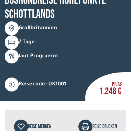
Busrundreise Höhepunkte
Schottlands
Großbritannien
7 Tage
laut Programm
P.P. AB
Reisecode: UK1001
1.248 €
REISE MERKEN
REISE DRUCKEN